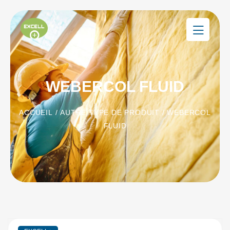
WEBERCOL FLUID
ACCUEIL
/
AUTRE TYPE DE PRODUIT
/ WEBERCOL
FLUID