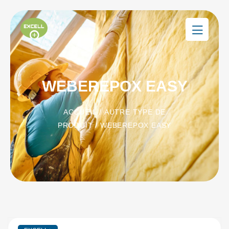
WEBEREPOX EASY
ACCUEIL
/
AUTRE TYPE DE
PRODUIT
/ WEBEREPOX EASY