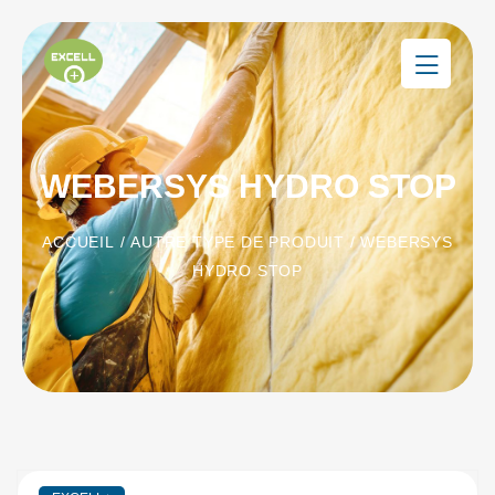
WEBERSYS HYDRO STOP
ACCUEIL
/
AUTRE TYPE DE PRODUIT
/ WEBERSYS
HYDRO STOP