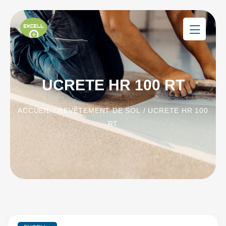
UCRETE HR 100 RT
ACCUEIL
/
REVÊTEMENT DE SOL
/ UCRETE HR 100
RT