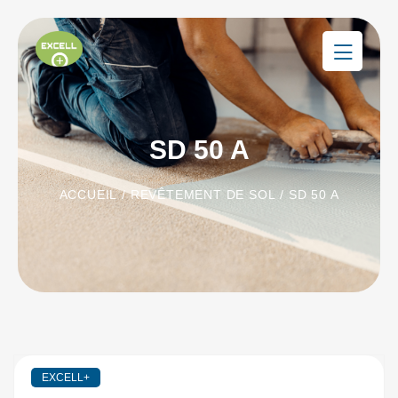
SD 50 A
ACCUEIL
/
REVÊTEMENT DE SOL
/ SD 50 A
EXCELL+