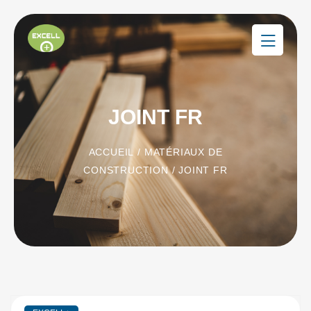
JOINT FR
ACCUEIL
/
MATÉRIAUX DE
CONSTRUCTION
/ JOINT FR