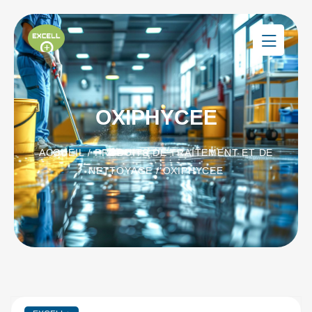
OXIPHYCEE
ACCUEIL
/
PRODUITS DE TRAITEMENT ET DE
NETTOYAGE
/ OXIPHYCEE