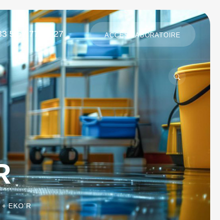
33 5 57 77 96 27
ACCÈS LABORATOIRE
R
 + EKO’R