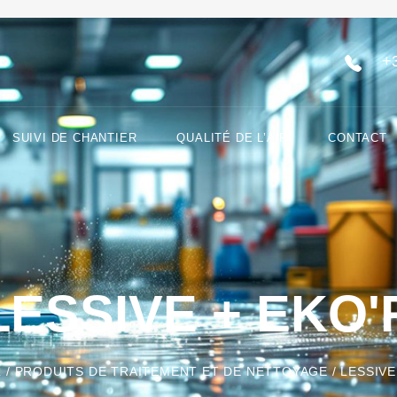
+
SUIVI DE CHANTIER
QUALITÉ DE L’AIR
CONTACT
LESSIVE + EKO'
L
/
PRODUITS DE TRAITEMENT ET DE NETTOYAGE
/ LESSIVE