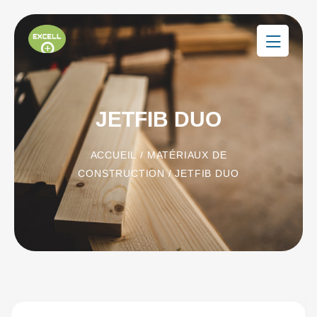
JETFIB DUO
ACCUEIL
/
MATÉRIAUX DE
CONSTRUCTION
/ JETFIB DUO