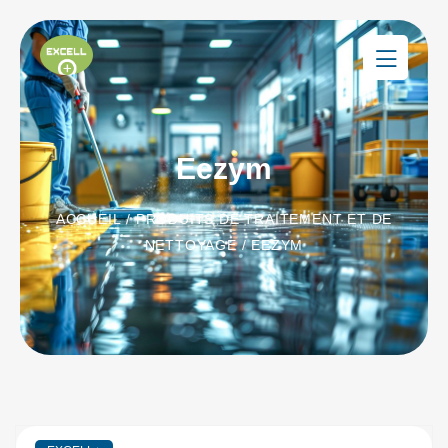
Eezym
ACCUEIL
/
PRODUITS DE TRAITEMENT ET DE
NETTOYAGE
/ EEZYM