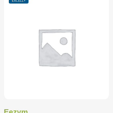
EXCELL+
Eezym