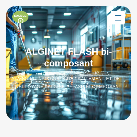
ALGINET FLASH bi-
composant
ACCUEIL
/
PRODUITS DE TRAITEMENT ET DE
NETTOYAGE
/ ALGINET FLASH BI-COMPOSANT