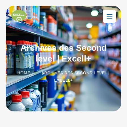
Archives des Second
level | Excell+
HOME
ARCHIVES DES SECOND LEVEL |
EXCELL+