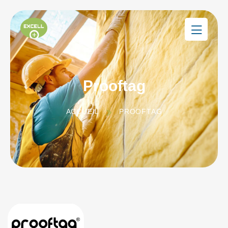
Prooftag
ACCUEIL
PROOFTAG