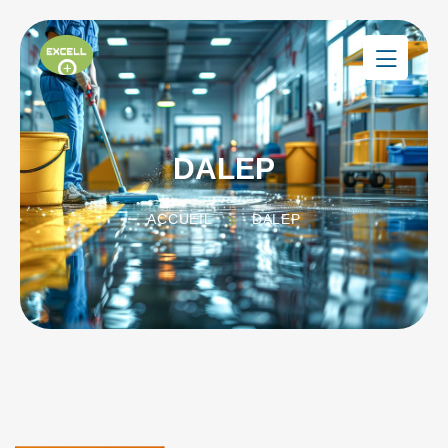
DALEP
ACCUEIL
DALEP